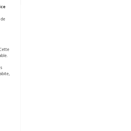
ice
 de
Cette
able.
es
abite,