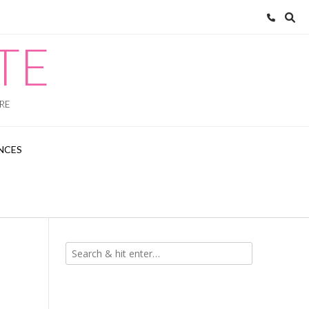
ATE
VRE
NCES