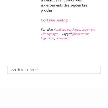
travaux de rénovation des
appartements dès septembre
prochain.
« La
Continue reading
→
campagne
Posted in
Handicap psychique
,
Logement
,
de
Témoignages
Tagged
financement
,
financement
logements
,
rénovation
participatif
est
une
réussite
! »