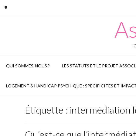
Skip
to
content
As
LO
QUI SOMMES-NOUS ?
LES STATUTS ET LE PROJET ASSOCI
LOGEMENT & HANDICAP PSYCHIQUE : SPÉCIFICITÉS ET IMPAC
Étiquette :
intermédiation l
Qu’est-ce que l’intermédiat