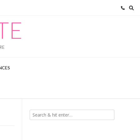
ATE
VRE
NCES