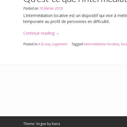
Posted on
10 février 2018
L’intermédiation locative est un dispositif qui vise à met
temporaire au profit de personnes en difficulté.
« Qu’est-
Continue reading
→
ce
Posted in
A la une
,
Logement
Tagged
intermédiation locative
,
loca
que
l’intermédiation
locative
? »
Theme: Vogue by
Kaira